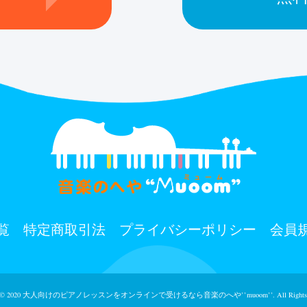
覧
特定商取引法
プライバシーポリシー
会員
 © 2020
大人向けのピアノレッスンをオンラインで受けるなら⾳楽のへや’’muoom’’.
All Rights