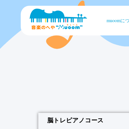
muoomに
脳トレピアノコース