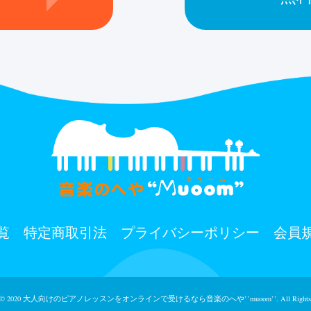
覧
特定商取引法
プライバシーポリシー
会員
 © 2020
大人向けのピアノレッスンをオンラインで受けるなら⾳楽のへや’’muoom’’.
All Rights