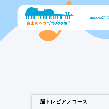
muoomに
脳トレピアノコース