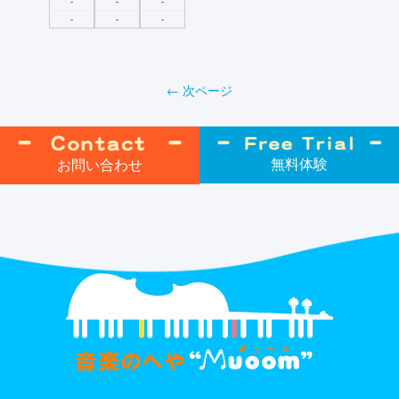
-
-
-
-
-
-
投
←
次ページ
稿
ナ
無料体験
お問い合わせ
ビ
ゲ
ー
シ
ョ
ン