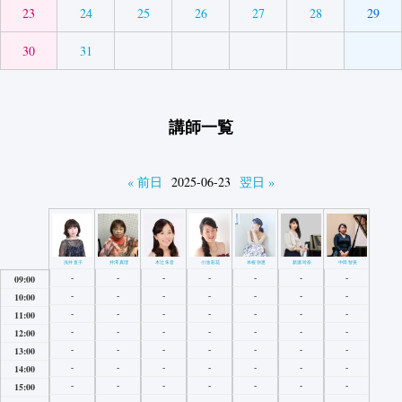
23
24
25
26
27
28
29
30
31
講師一覧
« 前日
2025-06-23
翌日 »
浅井直子
井澤真理
木辻朱音
小池彩花
米根弥恵
新濃玲奈
中田智美
-
-
-
-
-
-
-
09:00
-
-
-
-
-
-
-
10:00
-
-
-
-
-
-
-
11:00
-
-
-
-
-
-
-
12:00
-
-
-
-
-
-
-
13:00
-
-
-
-
-
-
-
14:00
-
-
-
-
-
-
-
15:00