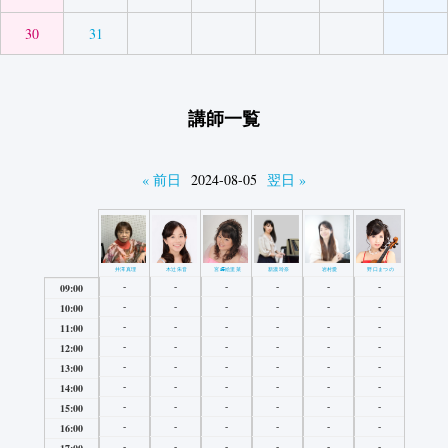
30
31
講師一覧
« 前日
2024-08-05
翌日 »
井澤真理
木辻朱音
宮﨑絵里菜
新濃玲奈
岩村愛
野口まつの
-
-
-
-
-
-
09:00
-
-
-
-
-
-
10:00
-
-
-
-
-
-
11:00
-
-
-
-
-
-
12:00
-
-
-
-
-
-
13:00
-
-
-
-
-
-
14:00
-
-
-
-
-
-
15:00
-
-
-
-
-
-
16:00
-
-
-
-
-
-