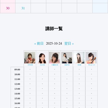
30
31
講師一覧
« 前日
2025-10-24
翌日 »
井澤真理
木辻朱音
宮﨑絵里菜
新濃玲奈
岩村愛
野口まつの
-
-
-
-
-
-
09:00
-
-
-
-
-
-
10:00
-
-
-
-
-
-
11:00
-
-
-
-
-
-
12:00
-
-
-
-
-
-
13:00
-
-
-
-
-
-
14:00
-
-
-
-
-
-
15:00
-
-
-
-
-
-
16:00
-
-
-
-
-
-