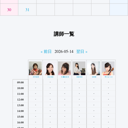
30
31
講師一覧
« 前日
2026-05-14
翌日 »
井澤真理
木辻朱音
宮﨑絵里菜
新濃玲奈
岩村愛
野口まつの
-
-
-
-
-
-
09:00
-
-
-
-
-
-
10:00
-
-
-
-
-
-
11:00
-
-
-
-
-
-
12:00
-
-
-
-
-
-
13:00
-
-
-
-
-
-
14:00
-
-
-
-
-
-
15:00
-
-
-
-
-
-
16:00
-
-
-
-
-
-