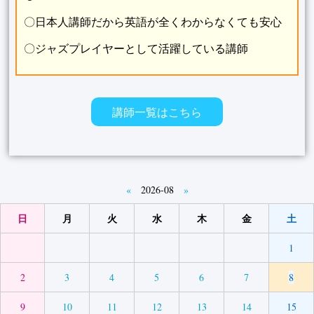
〇日本人講師だから英語が全くわからなくても安心
〇ジャズプレイヤーとして活躍している講師
講師一覧はこちら
«
2026-08
»
日
月
火
水
木
金
土
1
2
3
4
5
6
7
8
9
10
11
12
13
14
15