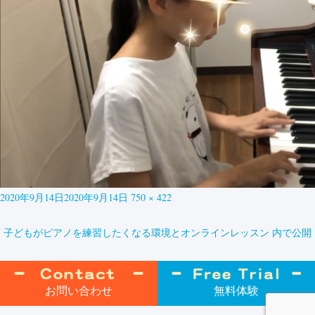
投
フ
2020年9月14日
2020年9月14日
750 × 422
稿
ル
日:
サ
投
子どもがピアノを練習したくなる環境とオンラインレッスン
内で公開
イ
稿
ズ
ナ
無料体験
お問い合わせ
ビ